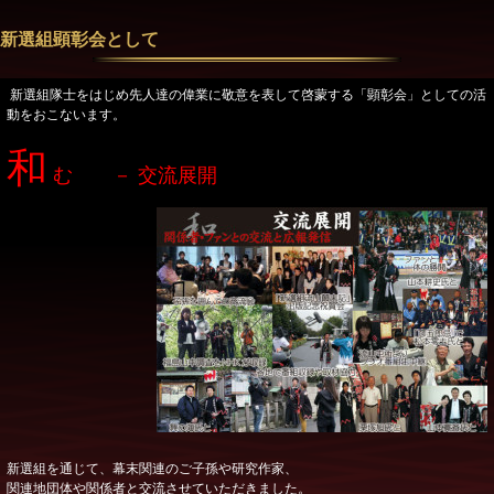
新選組顕彰会として
新選組隊士をはじめ先人達の偉業に敬意を表して啓蒙する「顕彰会」としての活
動をおこないます。
和
む － 交流展開
新選組を通じて、幕末関連のご子孫や研究作家、
関連地団体や関係者と交流させていただきました。