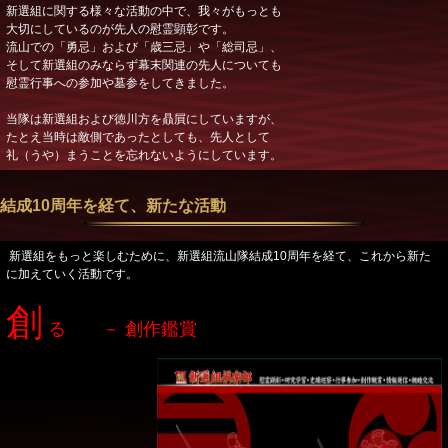
新選組に関する様々な活動の中で、我々がもっとも
大切にしているのが先人の慰霊顕彰です。
流山での「勇忌」および「歳三忌」や「総司忌」、
そして新選組のみならず幕末関連の先人についても
慰霊行事への参加や墓参をしてきました。
当隊は新選組および徳川方を贔屓にしていますが、
たとえ当時は敵側であったとしても、先人として
礼（うや）まうことを忘れないようにしています。
結成10周年を経て、新たな活動
新選組をもっと楽しむために、新選組流山隊結成10周年を経て、これから新た
に加えていく活動です。
創
る － 創作鑑賞