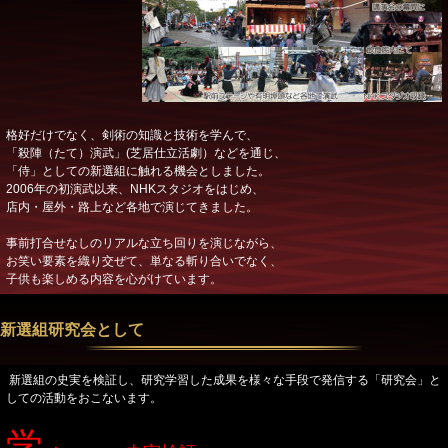
格好だけでなく、剣術の知識と技術を学んで、
「殺陣（たて）演武」(芝居仕立活劇）などを通じ、
「侍」としての新選組に触れる機会としました。
2006年の初演武以来、NHKスタジオをはじめ、
店内・屋外・路上など各地で演じてきました。
事前打合せなしのリアルな立ち回りを演じながら、
お笑い要素を織り交ぜて、単なる斬り合いでなく、
子供も楽しめる内容を心がけています。
新選組研究会として
新選組の史実を検証し、研究学習した成果を様々な手段で発信する「研究会」と
しての活動をおこないます。
学