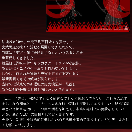
結成以来10年、年間平均百日近くを費やして、
文武両道の様々な活動を展開してきたなかで、
当隊は「史実と創作を区別する」というスタンスを
重要視してきました。
新選組に興味を持つキッカケは、ドラマや小説類、
あるいはアニメやゲームでも構わないでしょう。
しかし、作られた物語と史実を混同する方が多く、
最新書籍でもその傾向が見られます。
当隊では関東での新選組の史実検証が一段落し、
新たに創作分野にも眼を向けたいと考えます。
以上、当隊は、同好会でもなく研究会でもなく顕彰会でもない、これらの総て
をおこなう団体として、６つの大きな柱で活動を展開して参りました。結成10周
年という節目を機に、７つ目の活動を加えて、本当の意味での啓蒙をしていくこ
とを、新たな10年の目標としていく所存です。
今後も、新選組を総合的に楽しむための活動を進めて参ります。どうぞ、よろし
くお願いいたします。