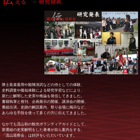
える － 研究発表
隊士装束着用や殺陣演武などの侍としての体験、
史料調査や擬似体験による研究学習などにより、
新たに解明した史実や推論を発信してきました。
書籍執筆と発刊、企画展示の開催、講演会の開催、
番組出演、史跡の解説案内、祭り会場に掲示など、
あらゆる手段を使って多くの方に伝えてきました。
なかでも流山初の観光ボランティアガイドとして、
新選組の史実解明をした著者が自ら案内をする、
「流山巡察会」は好評をいただいています。