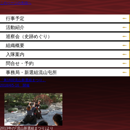
このページの先頭へ
行事予定
活動紹介
巡察会（史跡めぐり）
組織概要
入隊案内
問合せ・予約
事務局・新選組流山屯所
「第16回流山新選組まつり」
2018/4/5-16 開催
2013年の｢流山新選組まつり｣より