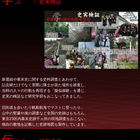
ぶ － 史実検証
新選組や幕末史に関する史料調査とあわせて、
記念碑だけでなく実際に隊士が居た場所を踏査し、
当時の人々の行動を再現する「擬似体験」を通じ、
史実の検証など研究学習をおこなってきました。
旧街道を歩いたり帆船航海でマストに登ったり、
山中の塹壕や崖の調査など全国の史跡はもちろん、
東京23区内幕末史跡千ヵ所の現地調査をおこない、
独自の敷地を記載した史跡地図も製作しています。
伝