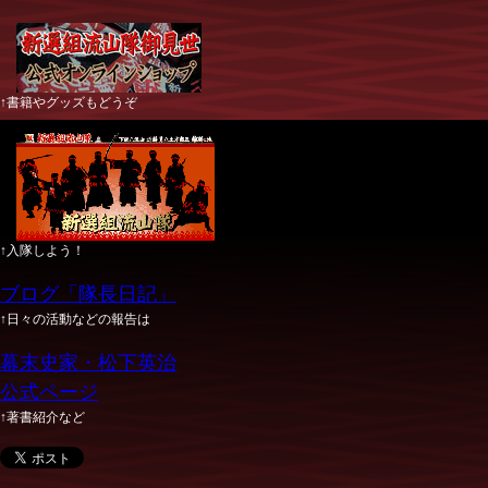
↑書籍やグッズもどうぞ
↑入隊しよう！
ブログ「隊長日記」
↑日々の活動などの報告は
幕末史家・松下英治
公式ページ
↑著書紹介など