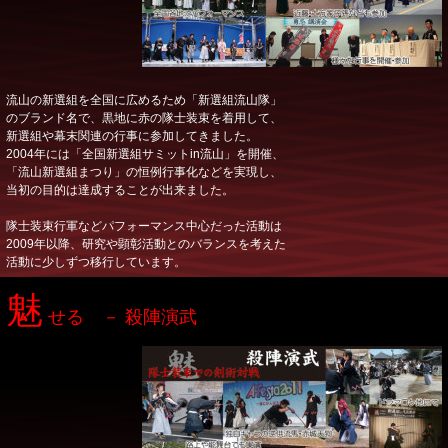
流山の新選組を全国に広めるため「新選組流山隊」
のブランド名で、黒地に赤の隊士装束を着用して、
新選組や幕末関連の行事に参加してきました。
2004年には「全国新選組サミットin流山」を開催、
「流山新選組まつり」の恒例行事化などを実現し、
当初の目的は達成することが出来ました。
隊士装束行軍などパフォーマンス中心だった活動は
2009年以降、研究や顕彰活動とのバランスを考えた
活動に少しずつ移行しています。
魅
せる － 殺陣演武